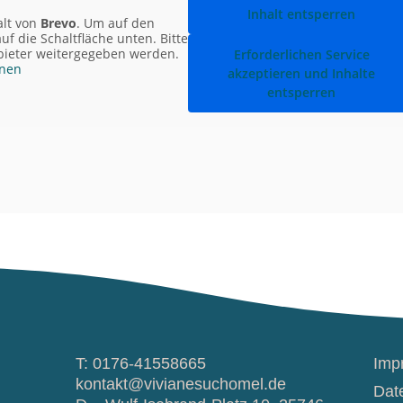
Inhalt entsperren
alt von
Brevo
. Um auf den
auf die Schaltfläche unten. Bitte
nbieter weitergegeben werden.
Erforderlichen Service
onen
akzeptieren und Inhalte
entsperren
T: 0176-41558665
Imp
kontakt@vivianesuchomel.de
Dat