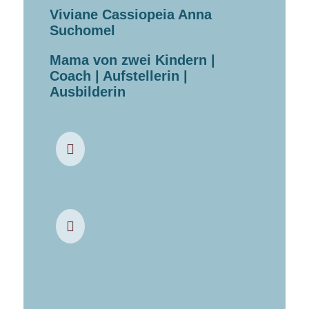
Viviane Cassiopeia Anna
Suchomel
Mama von zwei Kindern |
Coach | Aufstellerin |
Ausbilderin
Geboren am

04.12.1987 in Berlin.
Aufgewachsen in

Portugal & Hessen.
2007-2009