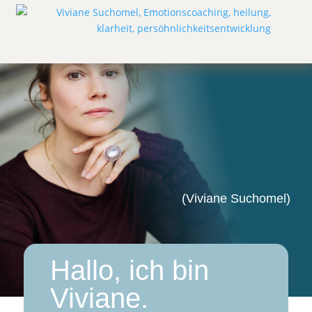
Fühl mit den Sinnen,
erkenn mit dem
Herzen
.
(Viviane Suchomel)
Hallo, ich bin
Viviane.