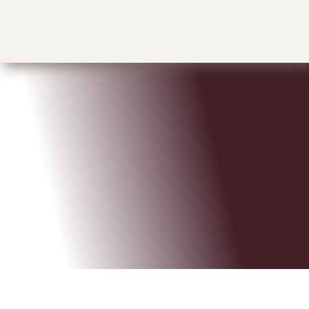
Ich freue mich, dich
kennenzulernen!