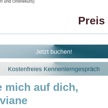
ch und Onlinekurs)
Preis 
Jetzt buchen!
Kostenfreies Kennenlerngespräch
e mich auf dich,
iviane