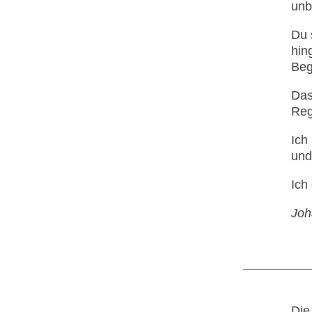
unb
Du 
hin
Beg
Das
Reg
Ich
und
Ich
Joh
Die