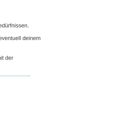
edürfnissen.
eventuell deinem
it der