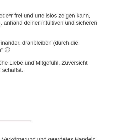
e*r frei und urteilslos zeigen kann,
 anhand deiner intuitiven und sicheren
einander, dranbleiben (durch die
“ 🙂
che Liebe und Mitgefühl, Zuversicht
schaffst.
ch Verkörperung und geerdetes Handeln.