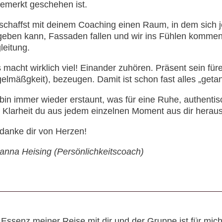
emerkt geschehen ist.
schaffst mit deinem Coaching einen Raum, in dem sich jed
geben kann, Fassaden fallen und wir ins Fühlen kommen,
leitung.
 macht wirklich viel! Einander zuhören. Präsent sein für
elmäßgkeit), bezeugen. Damit ist schon fast alles „getan
 bin immer wieder erstaunt, was für eine Ruhe, authentis
 Klarheit du aus jedem einzelnen Moment aus dir heraus 
 danke dir von Herzen!
anna Heising (Persönlichkeitscoach)
 Essenz meiner Reise mit dir und der Gruppe ist für mi