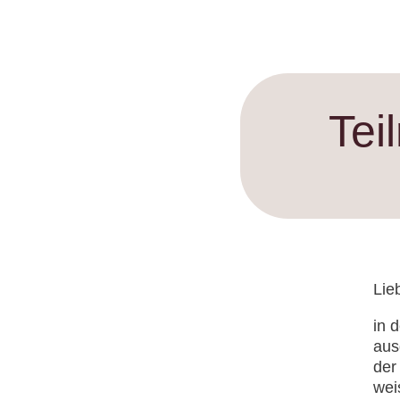
Tei
Lie
in 
aus
der
wei